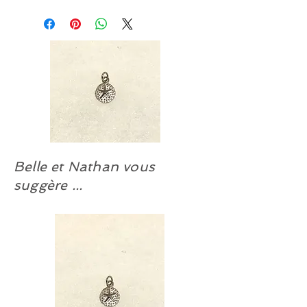
brille de mille feux car il réfléchit les
lumières environnantes. COUP DE
CŒUR. Bélière et crochet en argent
sterling 9.25 traités anti-ternissure à
notre atelier.
Belle et Nathan vous
suggère ...