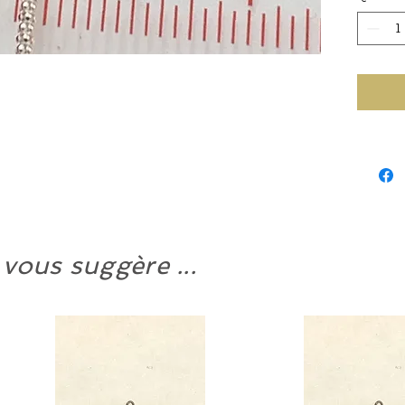
20 pouc
Compte 
du march
en arge
préavis.
 vous suggère ...