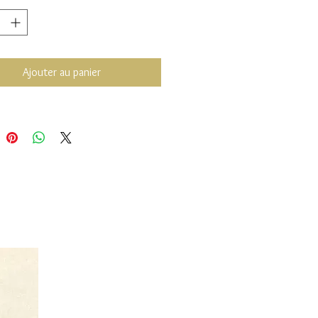
es, 51 cm = 72$
tenu de la fluctuation des coûts
é, les prix de vente de nos bijoux
Ajouter au panier
nt sont sujets à changement sans
 Quantité limitée.