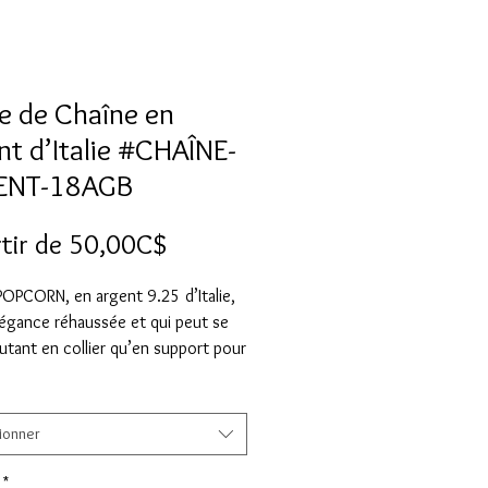
e de Chaîne en
nt d’Italie #CHAÎNE-
ENT-18AGB
Prix
tir de
50,00C$
promotionnel
POPCORN, en argent 9.25 d’Italie,
légance réhaussée et qui peut se
utant en collier qu’en support pour
if. Largeur : 1.8mm. Coup de cœur.
sez votre grandeur.
ionner
es, 40.5 cm = 50$
es, 45.75 cm = 63$
*