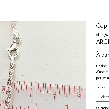
Copi
arge
ARG
À par
Chaîne 
d’une é
porter a
pendent
Taille
*
Choisis
Sélect
16 pouc
18 pouc
Quantité