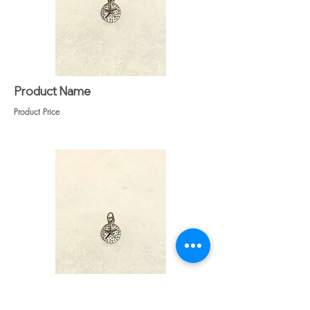
suggérées :
#BO-80A, #BO-264A, #BO-281A.
Product Name
Product Price