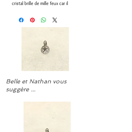
cristal brille de mille feux car il
réfléchit les lumières environnantes.
COUP DE CŒUR. Pendentif retenu
par une bélière en argent sterling
9.25 et traité anti-ternissure à notre
atelier. Chaîne non comprise.
Chaîne suggérée:
#CHAÎNE-AR-ALT-45. (Argent d’Italie
9.25).
Choisissez votre longueur; de 14 à
Belle et Nathan vous
30 pouces.
#CHAÎNE-AR-FLM-50
suggère ...
#CHAÎNE-AR-FORZ-50
#CHAÎNE-AR-LD-50
#CHAÎNE-AR-SP-45
#CHAÎNE-AR-VED-78
Boucles d’oreilles EN ARGENT