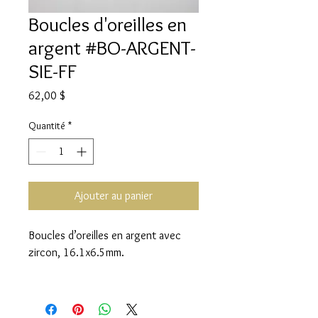
Boucles d'oreilles en
argent #BO-ARGENT-
SIE-FF
Prix
62,00 $
Quantité
*
Ajouter au panier
Boucles d’oreilles en argent avec
zircon, 16.1x6.5mm.
Compte tenu de la fluctuation des
coûts du marché, les prix de vente