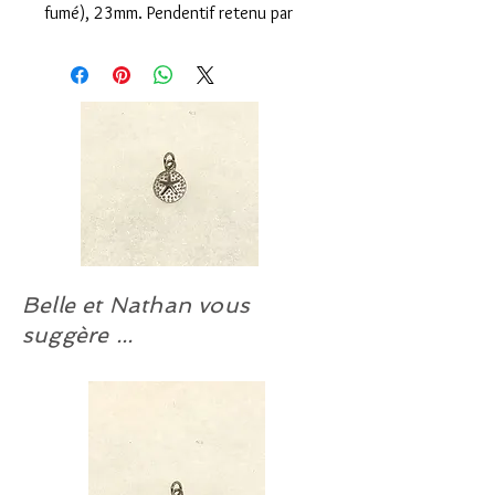
fumé), 23mm. Pendentif retenu par
une bélière en argent sterling 9.25
et traité anti-ternissure à notre
atelier. Chaîne non comprise.
Chaîne suggérée:
#CHAÎNE-AR-ALT-45. (Argent d’Italie
9.25).
Choisissez votre longueur; de 14 à
30 pouces.
Belle et Nathan vous
Boucles d’oreilles EN INOX
suggérées :
suggère ...
#BOT-117AS, #BOT-132AS.