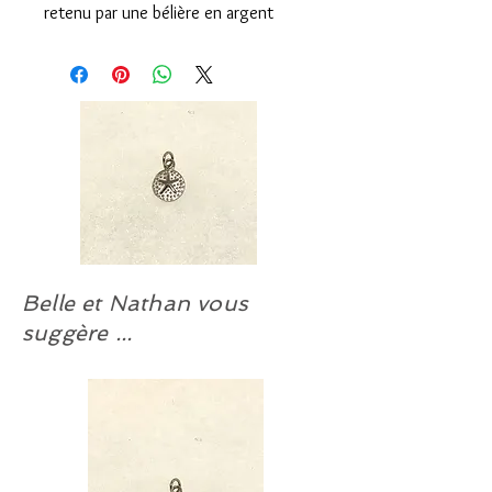
retenu par une bélière en argent
sterling 9.25 et traité anti-ternissure
à notre atelier. Chaîne non comprise.
Chaîne suggérée:
#CHAÎNE-AR-ALT-45. (Argent d’Italie
9.25).
Choisissez votre longueur; de 14 à
30 pouces.
Boucles d’oreilles EN ARGENT
Belle et Nathan vous
suggérées :
#BO-87A, #BO-280A.
suggère ...
Boucles d’oreilles EN INOX
suggérées :
#BOT-42AS, #BOT-62AS, #BOT-
64AS.